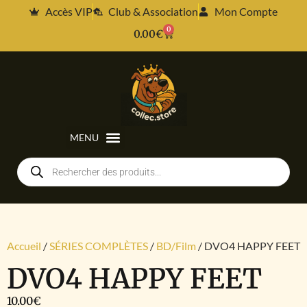
Accès VIP
Club & Association
Mon Compte
0
0.00
€
Accueil
/
SÉRIES COMPLÈTES
/
BD/Film
/ DVO4 HAPPY FEET
DVO4 HAPPY FEET
10.00
€