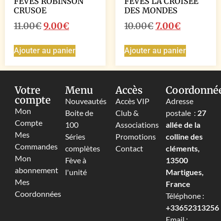
FEVES ROBINSON
FEVES LA CROISEE
CRUSOE
DES MONDES
11.00
€
9.00
€
10.00
€
7.00
€
Ajouter au panier
Ajouter au panier
Votre
Menu
Accès
Coordonné
compte
Nouveautés
Accès VIP
Adresse
Mon
Boite de
Club &
postale :
27
Compte
100
Associations
allée de la
Mes
Séries
Promotions
colline des
Commandes
complètes
Contact
cléments,
Mon
Fève à
13500
abonnement
l'unité
Martigues,
Mes
France
Coordonnées
Téléphone :
+33652313256‬
Email :