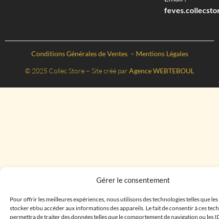
feves.collecst
Conditions Générales de Ventes
–
Mentions Légales
© 2025 Collec Store – Site créé par
Agence WEBTEBOUL
Gérer le consentement
Pour offrir les meilleures expériences, nous utilisons des technologies telles que le
stocker et/ou accéder aux informations des appareils. Le fait de consentir à ces te
permettra de traiter des données telles que le comportement de navigation ou les I