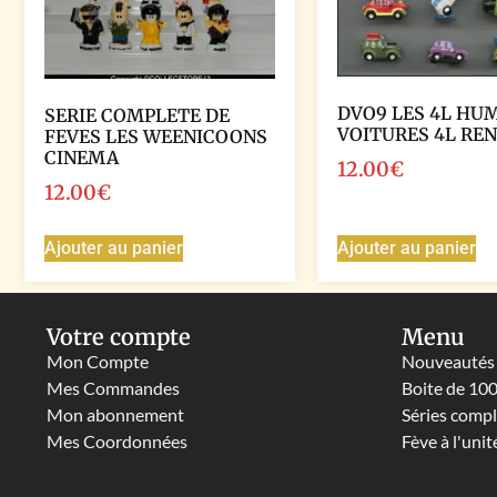
DVO9 LES 4L HU
SERIE COMPLETE DE
VOITURES 4L RE
FEVES LES WEENICOONS
CINEMA
12.00
€
12.00
€
Ajouter au panier
Ajouter au panier
Votre compte
Menu
Mon Compte
Nouveautés
Mes Commandes
Boite de 10
Mon abonnement
Séries comp
Mes Coordonnées
Fève à l'unit