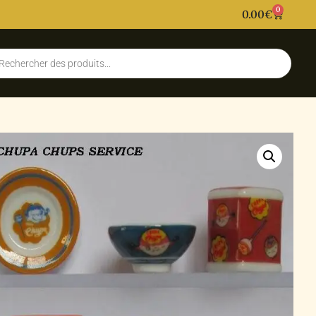
0
0.00
€