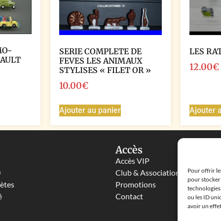
MO-
SERIE COMPLETE DE
LES RA
NAULT
FEVES LES ANIMAUX
12.00
€
STYLISES « FILET OR »
10.00
€
Ajouter au panier
Ajouter 
Accès
Accès VIP
Pour offrir l
0
Club & Associations
pour stocker 
lètes
Promotions
technologies
é
Contact
ou les ID uni
avoir un effe