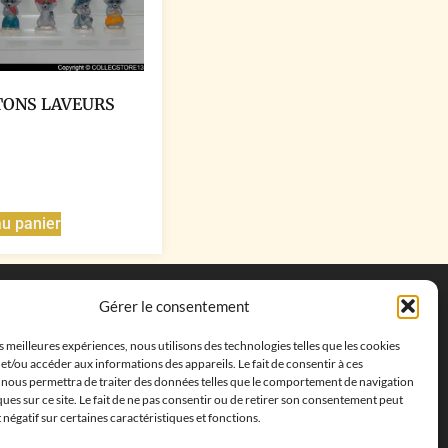
TONS LAVEURS
au panier
Coordonnées
Gérer le consentement
Adresse postale :
27 allée de la colline des
es meilleures expériences, nous utilisons des technologies telles que les cookies
cléments, 13500 Martigues, France
et/ou accéder aux informations des appareils. Le fait de consentir à ces
Téléphone : ‭
+33652313256‬
 nous permettra de traiter des données telles que le comportement de navigation
Email :
feves.collecstore@gmail.com
ques sur ce site. Le fait de ne pas consentir ou de retirer son consentement peut
t négatif sur certaines caractéristiques et fonctions.