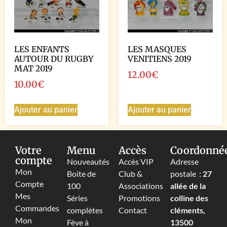
LES ENFANTS
LES MASQUES
AUTOUR DU RUGBY
VENITIENS 2019
MAT 2019
12.00
€
10.00
€
Ajouter au panier
Ajouter au panier
Votre
Menu
Accès
Coordonné
compte
Nouveautés
Accès VIP
Adresse
Mon
Boite de
Club &
postale :
27
Compte
100
Associations
allée de la
Mes
Séries
Promotions
colline des
Commandes
complètes
Contact
cléments,
Mon
Fève à
13500