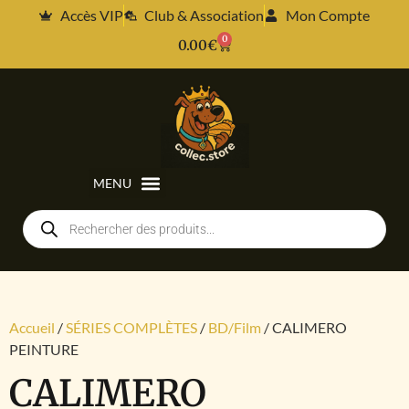
Accès VIP
Club & Association
Mon Compte
0
0.00
€
Accueil
/
SÉRIES COMPLÈTES
/
BD/Film
/ CALIMERO
PEINTURE
CALIMERO