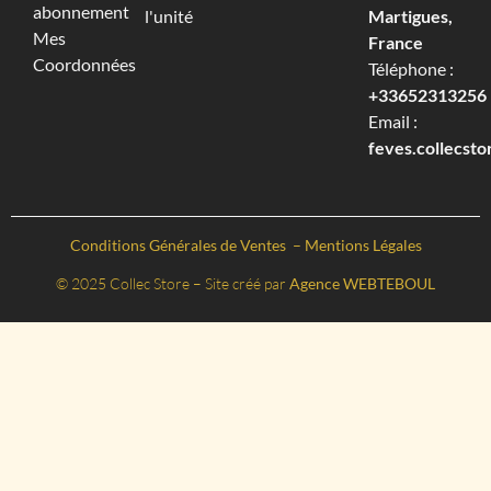
abonnement
l'unité
Martigues,
Mes
France
Coordonnées
Téléphone :
+33652313256‬
Email :
feves.collecst
Conditions Générales de Ventes
–
Mentions Légales
© 2025 Collec Store – Site créé par
Agence WEBTEBOUL