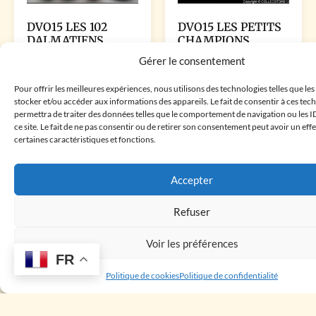
DVO15 LES PETITS
DVO15 LES 102
CHAMPIONS
DALMATIENS
10.00
€
10.00
€
Gérer le consentement
Pour offrir les meilleures expériences, nous utilisons des technologies telles que le
Ajouter au panier
Ajouter au panier
stocker et/ou accéder aux informations des appareils. Le fait de consentir à ces te
permettra de traiter des données telles que le comportement de navigation ou les I
ce site. Le fait de ne pas consentir ou de retirer son consentement peut avoir un effe
certaines caractéristiques et fonctions.
Accepter
Refuser
Voir les préférences
FR
DVO15 LE
DVO15 BAMBI
Politique de cookies
Politique de confidentialité
ZODIAQUE
DISNEY
EGYPTIEN
12.00
€
14.00
€