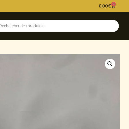
0
0.00
€