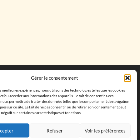
Coordonnées
Gérer le consentement
Adresse postale :
27 allée de la colline des
es meilleures expériences, nous utilisons des technologies telles que les cookies
cléments, 13500 Martigues, France
et/ou accéder aux informations des appareils. Le fait de consentir à ces
Téléphone : ‭
+33652313256‬
 nous permettra de traiter des données telles que le comportement de navigation
Email :
feves.collecstore@gmail.com
ques sur ce site. Le fait de ne pas consentir ou de retirer son consentement peut
t négatif sur certaines caractéristiques et fonctions.
cepter
Refuser
Voir les préférences