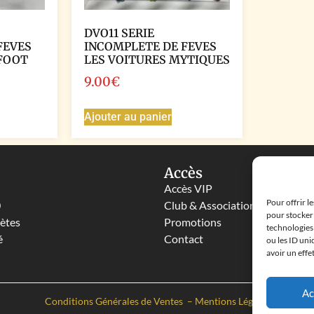
DVO11 SERIE
FEVES
INCOMPLETE DE FEVES
 FOOT
LES VOITURES MYTIQUES
9.00
€
Ajouter au panier
Accès
Accès VIP
Pour offrir l
0
Club & Associations
pour stocker 
lètes
Promotions
technologies
é
Contact
ou les ID uni
avoir un effe
Ac
Conditions Générales de Ventes
–
Mentions Légales