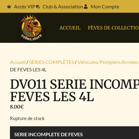
Accès VIP
Club & Association
Mon Compte
ACCUEIL
FÈVES DE COLLECTI
Accueil
/
SÉRIES COMPLÈTES
/
Véhicules/Pompiers/Armées
DE FEVES LES 4L
DVO11 SERIE INCOM
FEVES LES 4L
8.00
€
Rupture de stock
SERIE INCOMPLETE DE FEVES