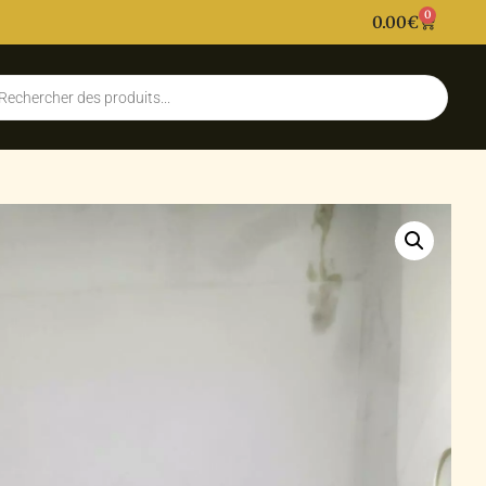
0
0.00
€