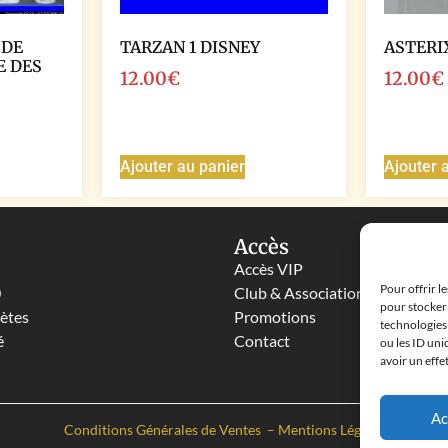
 DE
TARZAN 1 DISNEY
ASTERI
E DES
12.00
€
12.00
€
Ajouter au panier
Ajouter 
Accès
Accès VIP
Pour offrir l
0
Club & Associations
pour stocker 
lètes
Promotions
technologies
é
Contact
ou les ID uni
avoir un effe
Ac
Conditions Générales de Ventes
–
Mentions Légales