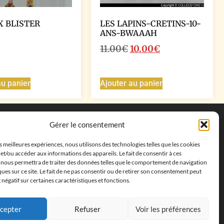
X BLISTER
LES LAPINS-CRETINS-10-
ANS-BWAAAH
11.00
€
10.00
€
au panier
Ajouter au panier
Coordonnées
Gérer le consentement
Adresse postale :
27 allée de la colline des
es meilleures expériences, nous utilisons des technologies telles que les cookies
cléments, 13500 Martigues, France
et/ou accéder aux informations des appareils. Le fait de consentir à ces
Téléphone : ‭
+33652313256‬
 nous permettra de traiter des données telles que le comportement de navigation
Email :
feves.collecstore@gmail.com
ques sur ce site. Le fait de ne pas consentir ou de retirer son consentement peut
t négatif sur certaines caractéristiques et fonctions.
cepter
Refuser
Voir les préférences