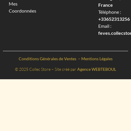
Mes
France
Coordonnées
Téléphone :
+33652313256‬
Email :
feves.collecst
Conditions Générales de Ventes
–
Mentions Légales
© 2025 Collec Store – Site créé par
Agence WEBTEBOUL