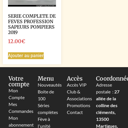
SERIE COMPLETE DE
FEVES PROFESSION
SAPEURS POMPIERS
2019
12.00
€
Ajouter au panier
Votre
Menu
Accès
Coordonné
compte
Nouveautés
Accès VIP
Adresse
Mon
Boite de
Club &
postale :
27
Compte
100
Associations
allée de la
Mes
Séries
Promotions
colline des
Commandes
complètes
Contact
cléments,
Mon
Fève à
13500
abonnement
l'unité
Martigues,