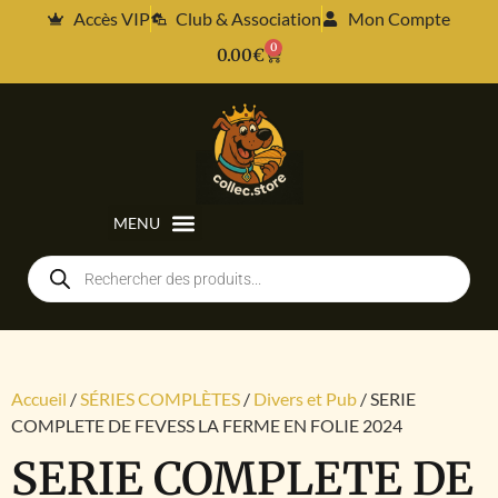
Accès VIP
Club & Association
Mon Compte
0
0.00
€
Accueil
/
SÉRIES COMPLÈTES
/
Divers et Pub
/ SERIE
COMPLETE DE FEVESS LA FERME EN FOLIE 2024
SERIE COMPLETE DE