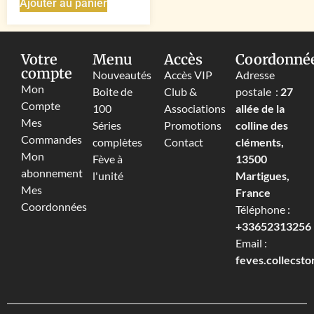
Ajouter au panier
Votre
Menu
Accès
Coordonné
compte
Nouveautés
Accès VIP
Adresse
Mon
Boite de
Club &
postale :
27
Compte
100
Associations
allée de la
Mes
Séries
Promotions
colline des
Commandes
complètes
Contact
cléments,
Mon
Fève à
13500
abonnement
l'unité
Martigues,
Mes
France
Coordonnées
Téléphone :
+33652313256‬
Email :
feves.collecst