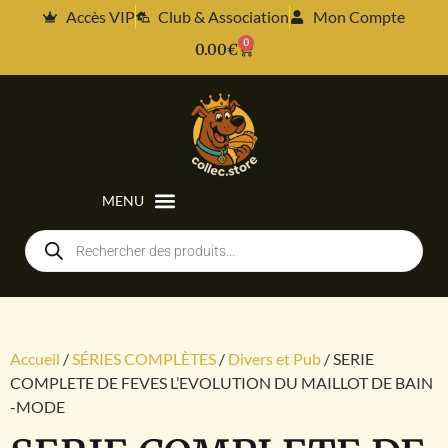
Accès VIP
Club & Association
Mon Compte
0
0.00
€
Accueil
/
SÉRIES COMPLÈTES
/
Divers et Pub
/ SERIE
COMPLETE DE FEVES L’EVOLUTION DU MAILLOT DE BAIN
-MODE