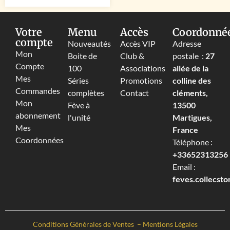
Votre
Menu
Accès
Coordonné
compte
Nouveautés
Accès VIP
Adresse
Mon
Boite de
Club &
postale :
27
Compte
100
Associations
allée de la
Mes
Séries
Promotions
colline des
Commandes
complètes
Contact
cléments,
Mon
Fève à
13500
abonnement
l'unité
Martigues,
Mes
France
Coordonnées
Téléphone :
+33652313256‬
Email :
feves.collecst
Conditions Générales de Ventes
–
Mentions Légales