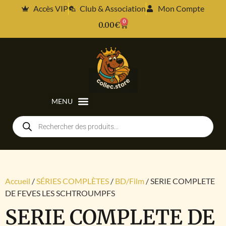
Accès VIP
Club & Association
Mon Compte
0
0.00
€
Accueil
/
SÉRIES COMPLÈTES
/
BD/Film
/ SERIE COMPLETE
DE FEVES LES SCHTROUMPFS
SERIE COMPLETE DE