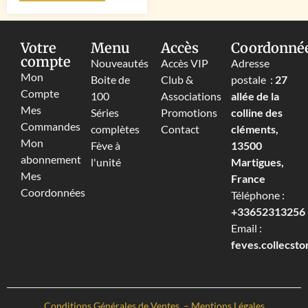
Votre
Menu
Accès
Coordonné
compte
Nouveautés
Accès VIP
Adresse
Mon
Boite de
Club &
postale :
27
Compte
100
Associations
allée de la
Mes
Séries
Promotions
colline des
Commandes
complètes
Contact
cléments,
Mon
Fève à
13500
abonnement
l'unité
Martigues,
Mes
France
Coordonnées
Téléphone :
+33652313256‬
Email :
feves.collecst
Conditions Générales de Ventes
–
Mentions Légales