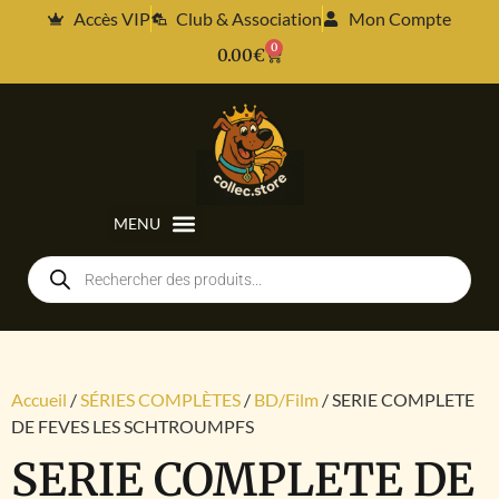
Accès VIP
Club & Association
Mon Compte
0
0.00
€
Accueil
/
SÉRIES COMPLÈTES
/
BD/Film
/ SERIE COMPLETE
DE FEVES LES SCHTROUMPFS
SERIE COMPLETE DE