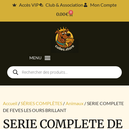
Accès VIP
Club & Association
Mon Compte
0
0.00
€
Accueil
/
SÉRIES COMPLÈTES
/
Animaux
/ SERIE COMPLETE
DE FEVES LES OURS BRILLANT
SERIE COMPLETE DE