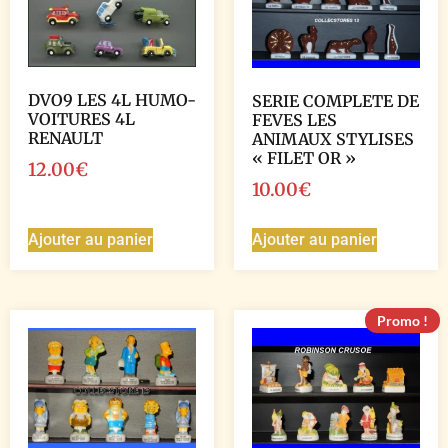
DVO9 LES 4L HUMO-
SERIE COMPLETE DE
VOITURES 4L
FEVES LES
RENAULT
ANIMAUX STYLISES
« FILET OR »
12.00
€
10.00
€
Ajouter au panier
Ajouter au panier
Promo !