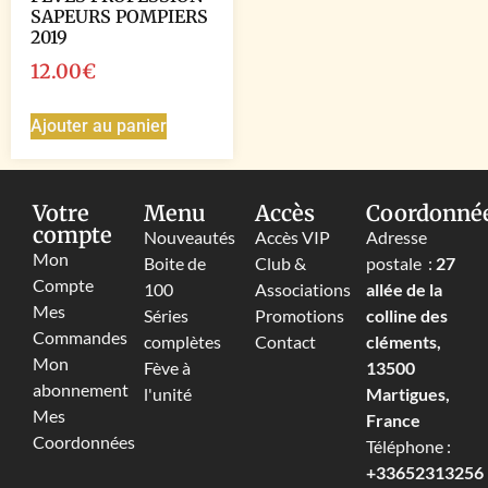
SAPEURS POMPIERS
2019
12.00
€
Ajouter au panier
Votre
Menu
Accès
Coordonné
compte
Nouveautés
Accès VIP
Adresse
Mon
Boite de
Club &
postale :
27
Compte
100
Associations
allée de la
Mes
Séries
Promotions
colline des
Commandes
complètes
Contact
cléments,
Mon
Fève à
13500
abonnement
l'unité
Martigues,
Mes
France
Coordonnées
Téléphone :
+33652313256‬