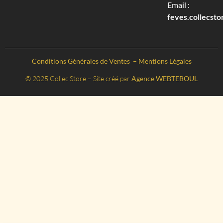
Email :
feves.collecst
Conditions Générales de Ventes
–
Mentions Légales
© 2025 Collec Store – Site créé par
Agence WEBTEBOUL