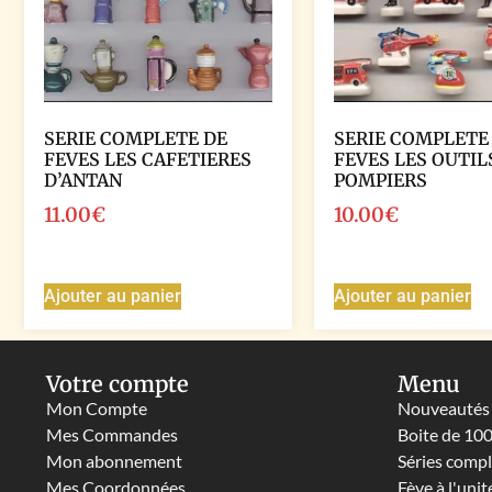
SERIE COMPLETE DE
SERIE COMPLETE
FEVES LES CAFETIERES
FEVES LES OUTIL
D’ANTAN
POMPIERS
11.00
€
10.00
€
Ajouter au panier
Ajouter au panier
Votre compte
Menu
Mon Compte
Nouveautés
Mes Commandes
Boite de 10
Mon abonnement
Séries comp
Mes Coordonnées
Fève à l'unit