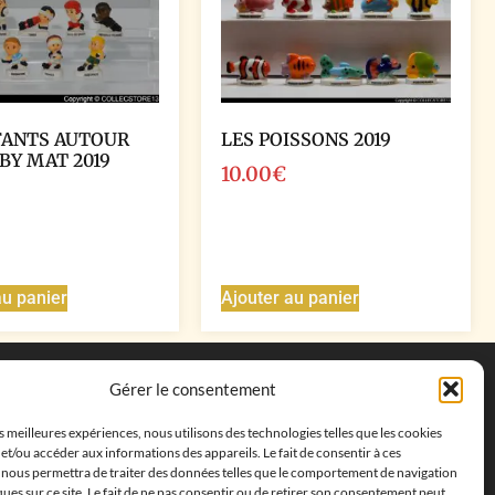
FANTS AUTOUR
LES POISSONS 2019
BY MAT 2019
10.00
€
au panier
Ajouter au panier
Coordonnées
Gérer le consentement
Adresse postale :
27 allée de la colline des
es meilleures expériences, nous utilisons des technologies telles que les cookies
cléments, 13500 Martigues, France
et/ou accéder aux informations des appareils. Le fait de consentir à ces
Téléphone : ‭
+33652313256‬
 nous permettra de traiter des données telles que le comportement de navigation
Email :
feves.collecstore@gmail.com
ques sur ce site. Le fait de ne pas consentir ou de retirer son consentement peut