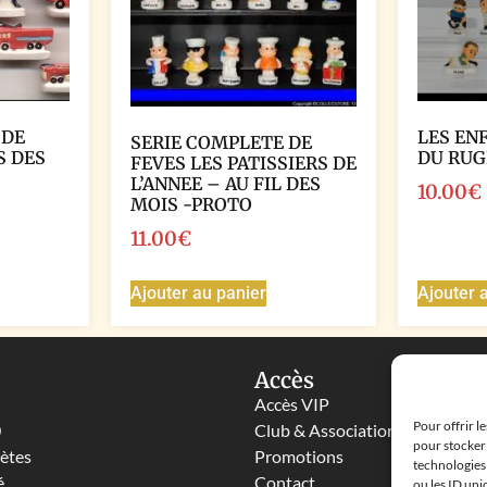
 DE
LES EN
SERIE COMPLETE DE
S DES
DU RUG
FEVES LES PATISSIERS DE
L’ANNEE – AU FIL DES
10.00
€
MOIS -PROTO
11.00
€
Ajouter au panier
Ajouter 
Accès
Accès VIP
Pour offrir l
0
Club & Associations
pour stocker 
lètes
Promotions
technologies
é
Contact
ou les ID uni