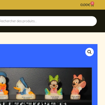
0
0.00
€