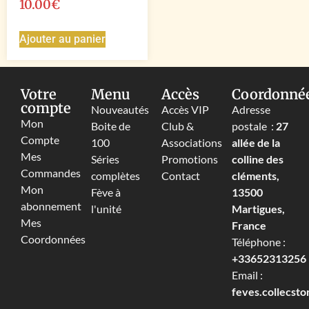
10.00
€
Ajouter au panier
Votre
Menu
Accès
Coordonné
compte
Nouveautés
Accès VIP
Adresse
Mon
Boite de
Club &
postale :
27
Compte
100
Associations
allée de la
Mes
Séries
Promotions
colline des
Commandes
complètes
Contact
cléments,
Mon
Fève à
13500
abonnement
l'unité
Martigues,
Mes
France
Coordonnées
Téléphone :
+33652313256‬
Email :
feves.collecst