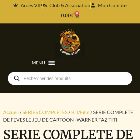
Accès VIP
Club & Association
Mon Compte
0
0.00
€
Accueil
/
SÉRIES COMPLÈTES
/
BD/Film
/ SERIE COMPLETE
DE FEVES LE JEU DE CARTOON -WARNER TAZ TITI
SERIE COMPLETE DE