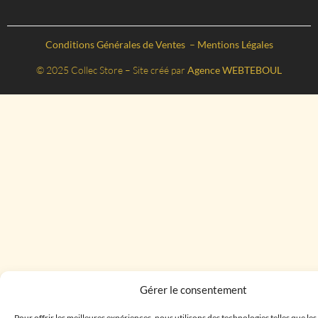
Conditions Générales de Ventes
–
Mentions Légales
© 2025 Collec Store – Site créé par
Agence WEBTEBOUL
Gérer le consentement
Pour offrir les meilleures expériences, nous utilisons des technologies telles que le