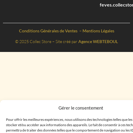
feves.collecst
Conditions Générales de Ventes
–
Mentions Légales
© 2025 Collec Store – Site créé par
Agence WEBTEBOUL
Gérer le consentement
Pour offrir les meilleures expériences, nous utilisons des technologies telles que le
stocker et/ou accéder aux informations des appareils. Le fait de consentir à ces te
permettra de traiter des données telles que le comportement de navigation ou les I