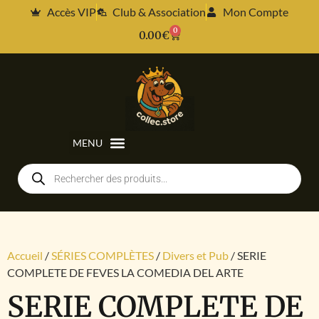
Accès VIP
Club & Association
Mon Compte
0
0.00
€
Accueil
/
SÉRIES COMPLÈTES
/
Divers et Pub
/ SERIE
COMPLETE DE FEVES LA COMEDIA DEL ARTE
SERIE COMPLETE DE