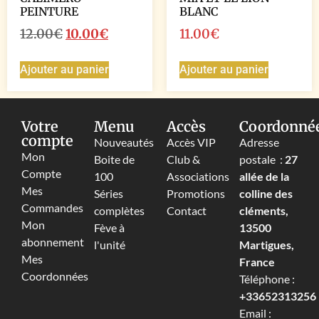
PEINTURE
BLANC
12.00
€
10.00
€
11.00
€
Ajouter au panier
Ajouter au panier
Votre
Menu
Accès
Coordonné
compte
Nouveautés
Accès VIP
Adresse
Mon
Boite de
Club &
postale :
27
Compte
100
Associations
allée de la
Mes
Séries
Promotions
colline des
Commandes
complètes
Contact
cléments,
Mon
Fève à
13500
abonnement
l'unité
Martigues,
Mes
France
Coordonnées
Téléphone :
+33652313256‬
Email :