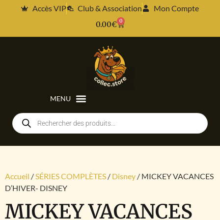
Accès VIP
Club & Association
Mon Compte
0
0.00
€
Accueil
/
SÉRIES COMPLÈTES
/
Disney
/ MICKEY VACANCES
D’HIVER- DISNEY
MICKEY VACANCES