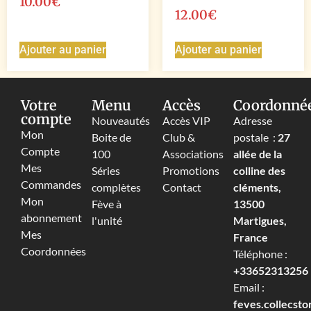
10.00
€
12.00
€
Ajouter au panier
Ajouter au panier
Votre
Menu
Accès
Coordonné
compte
Nouveautés
Accès VIP
Adresse
Mon
Boite de
Club &
postale :
27
Compte
100
Associations
allée de la
Mes
Séries
Promotions
colline des
Commandes
complètes
Contact
cléments,
Mon
Fève à
13500
abonnement
l'unité
Martigues,
Mes
France
Coordonnées
Téléphone :
+33652313256‬
Email :
feves.collecst