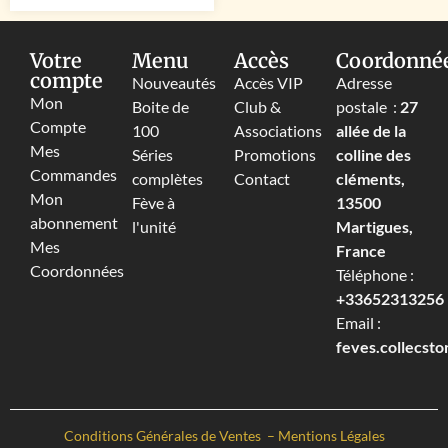
Votre
Menu
Accès
Coordonné
compte
Nouveautés
Accès VIP
Adresse
Mon
Boite de
Club &
postale :
27
Compte
100
Associations
allée de la
Mes
Séries
Promotions
colline des
Commandes
complètes
Contact
cléments,
Mon
Fève à
13500
abonnement
l'unité
Martigues,
Mes
France
Coordonnées
Téléphone :
+33652313256‬
Email :
feves.collecst
Conditions Générales de Ventes
–
Mentions Légales