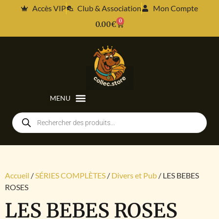
Accès VIP
Club & Association
Mon Compte
0
0.00
€
Accueil
/
SÉRIES COMPLÈTES
/
Divers et Pub
/ LES BEBES
ROSES
LES BEBES ROSES