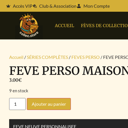
Accès VIP
Club & Association
Mon Compte
ACCUEIL
FÈVES DE COLLECTI
Accueil
/
SÉRIES COMPLÈTES
/
FEVES PERSO
/ FEVE PERS
FEVE PERSO MAISO
3.00
€
9 en stock
Ajouter au panier
FEVE NEUVE PERSONNALISEE