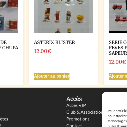
 DE
ASTERIX BLISTER
SERIE 
E CHUPA
FEVES 
12.00
€
SAPEUR
12.00
€
Ajouter au panier
Ajouter 
Accès
Accès VIP
Pour offrir l
0
Club & Associations
pour stocker 
lètes
Promotions
technologies
é
Contact
ou les ID uni