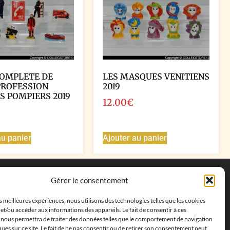
COMPLETE DE
LES MASQUES VENITIENS
PROFESSION
2019
S POMPIERS 2019
12.00
€
au panier
Ajouter au panier
Coordonnées
Gérer le consentement
Adresse postale :
27 allée de la colline des
es meilleures expériences, nous utilisons des technologies telles que les cookies
cléments, 13500 Martigues, France
et/ou accéder aux informations des appareils. Le fait de consentir à ces
Téléphone : ‭
+33652313256‬
 nous permettra de traiter des données telles que le comportement de navigation
Email :
feves.collecstore@gmail.com
ques sur ce site. Le fait de ne pas consentir ou de retirer son consentement peut