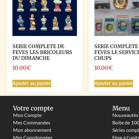
SERIE COMPLETE DE
SERIE COMPLETE
FEVES LES BRICOLEURS
FEVES LE SERVIC
DU DIMANCHE
CHUPS
10.00
€
10.00
€
Ajouter au panier
Ajouter au panier
Votre compte
Menu
Mon Compte
Nouveautés
Mes Commandes
Boite de 10
Mon abonnement
Séries comp
Mes Coordonnées
Fève à l'unit