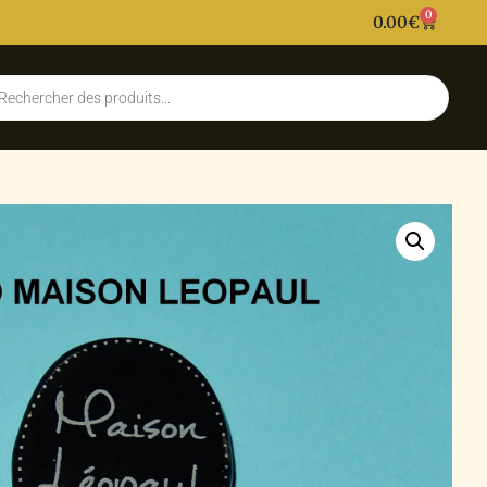
0
0.00
€