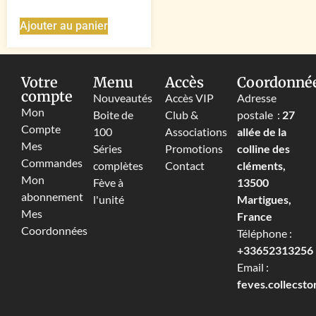
Ajouter au panier
Votre
Menu
Accès
Coordonné
compte
Nouveautés
Accès VIP
Adresse
Mon
Boite de
Club &
postale :
27
Compte
100
Associations
allée de la
Mes
Séries
Promotions
colline des
Commandes
complètes
Contact
cléments,
Mon
Fève à
13500
abonnement
l'unité
Martigues,
Mes
France
Coordonnées
Téléphone :
+33652313256‬
Email :
feves.collecst