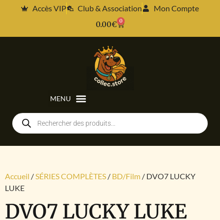
Accès VIP
Club & Association
Mon Compte
0
0.00
€
Accueil
/
SÉRIES COMPLÈTES
/
BD/Film
/ DVO7 LUCKY
LUKE
DVO7 LUCKY LUKE