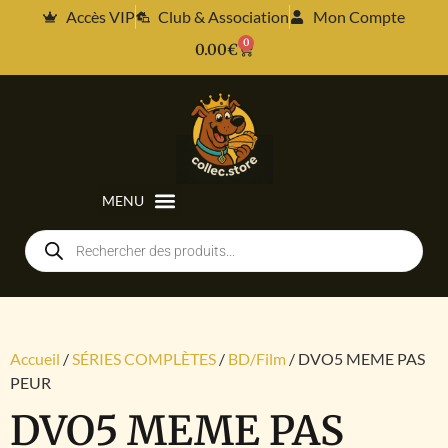
Accès VIP
Club & Association
Mon Compte
0
0.00
€
Accueil
/
SÉRIES COMPLÈTES
/
BD/Film
/ DVO5 MEME PAS
PEUR
DVO5 MEME PAS