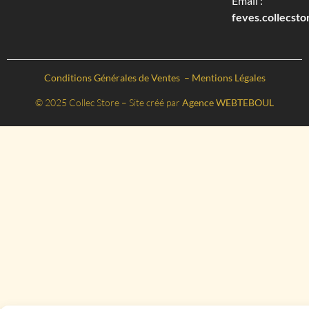
Email :
feves.collecst
Conditions Générales de Ventes
–
Mentions Légales
© 2025 Collec Store – Site créé par
Agence WEBTEBOUL