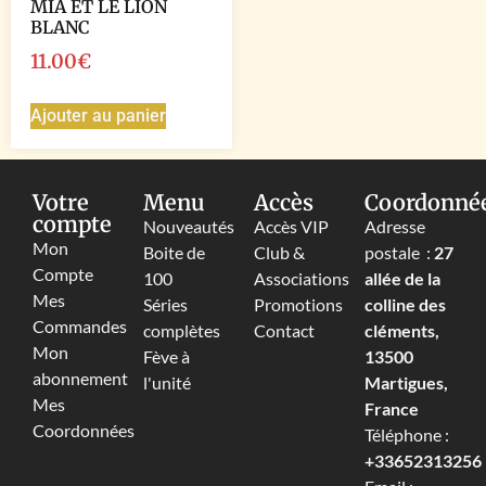
MIA ET LE LION
BLANC
11.00
€
Ajouter au panier
Votre
Menu
Accès
Coordonné
compte
Nouveautés
Accès VIP
Adresse
Mon
Boite de
Club &
postale :
27
Compte
100
Associations
allée de la
Mes
Séries
Promotions
colline des
Commandes
complètes
Contact
cléments,
Mon
Fève à
13500
abonnement
l'unité
Martigues,
Mes
France
Coordonnées
Téléphone :
+33652313256‬