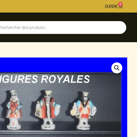
0
0.00
€