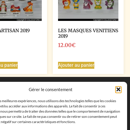
ARTISAN 2019
LES MASQUES VENITIENS
2019
12.00
€
au panier
Ajouter au panier
Coordonnées
Gérer le consentement
Adresse postale :
27 allée de la colline des
es meilleures expériences, nous utilisons des technologies telles que les cookies
cléments, 13500 Martigues, France
et/ou accéder aux informations des appareils. Le fait de consentir à ces
Téléphone : ‭
+33652313256‬
 nous permettra de traiter des données telles que le comportement de navigation
Email :
feves.collecstore@gmail.com
ques sur ce site. Le fait de ne pas consentir ou de retirer son consentement peut
t négatif sur certaines caractéristiques et fonctions.