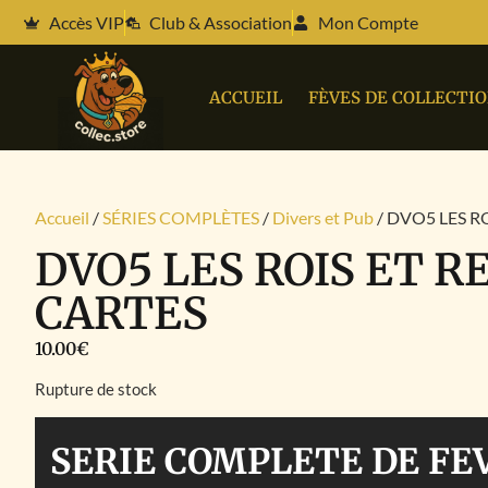
Accès VIP
Club & Association
Mon Compte
ACCUEIL
FÈVES DE COLLECTI
Accueil
/
SÉRIES COMPLÈTES
/
Divers et Pub
/ DVO5 LES R
DVO5 LES ROIS ET R
CARTES
10.00
€
Rupture de stock
SERIE COMPLETE DE FE