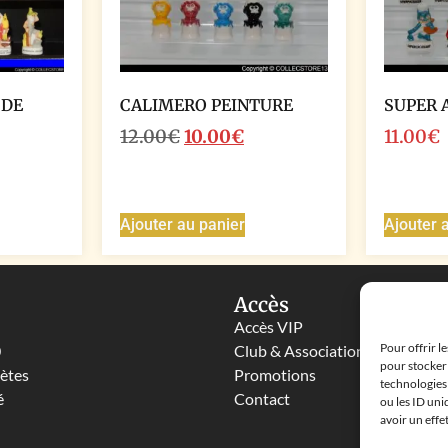
 DE
CALIMERO PEINTURE
SUPER 
12.00
€
10.00
€
11.00
€
Ajouter au panier
Ajouter 
Accès
Accès VIP
Pour offrir l
0
Club & Associations
pour stocker 
lètes
Promotions
technologies
é
Contact
ou les ID uni
avoir un effe