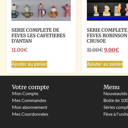
SERIE COMPLETE DE
SERIE COMPLETE
FEVES LES CAFETIERES
FEVES ROBINSON
D’ANTAN
CRUSOE
11.00
€
11.00
€
9.00
€
Ajouter au panier
Ajouter au panier
Votre compte
Menu
Mon Compte
Nouveautés
Mes Commandes
Boite de 10
Mon abonnement
Séries comp
Mes Coordonnées
Fève à l'unit