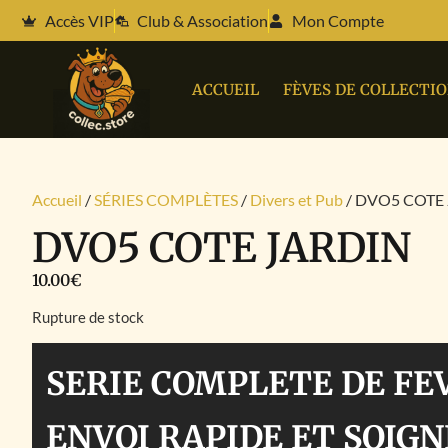
Accès VIP
Club & Association
Mon Compte
ACCUEIL
FÈVES DE COLLECTI
Accueil
/
SÉRIES COMPLÈTES
/
Divers et Pub
/ DVO5 COTE
DVO5 COTE JARDIN
10.00
€
Rupture de stock
SERIE COMPLETE DE FE
ENVOI RAPIDE ET SOIGN