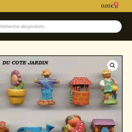
0
0.00
€