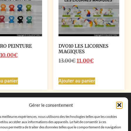
RO PEINTURE
DVO10 LES LICORNES
MAGIQUES
10.00
€
13.00
€
11.00
€
au panier
Ajouter au panier
Coordonnées
Gérer le consentement
Adresse postale :
27 allée de la colline des
es meilleures expériences, nous utilisons des technologies telles que les cookies
cléments, 13500 Martigues, France
et/ou accéder aux informations des appareils. Le fait de consentir à ces
Téléphone : ‭
+33652313256‬
 nous permettra de traiter des données telles que le comportement de navigation