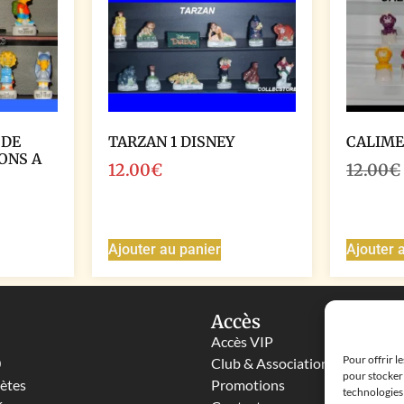
 DE
TARZAN 1 DISNEY
CALIME
ONS A
12.00
€
12.00
€
Ajouter au panier
Ajouter 
Accès
Accès VIP
Pour offrir l
0
Club & Associations
pour stocker 
lètes
Promotions
technologies