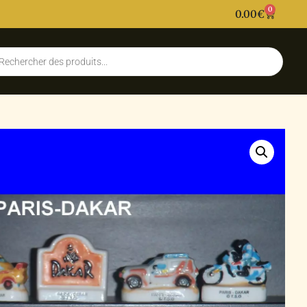
0
0.00
€