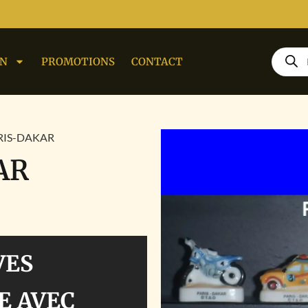
ON
PROMOTIONS
CONTACT
ARIS-DAKAR
AR
VES
E AVEC