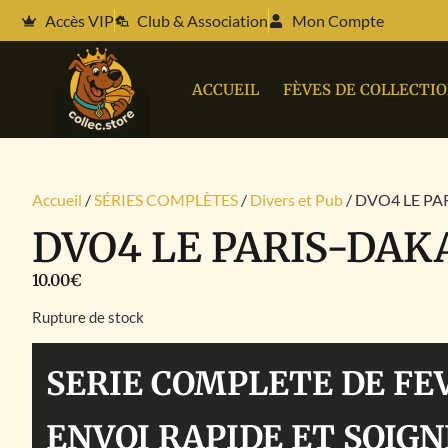
Accès VIP
Club & Association
Mon Compte
ACCUEIL
FÈVES DE COLLECTI
Accueil
/
SÉRIES COMPLÈTES
/
Divers et Pub
/ DVO4 LE P
DVO4 LE PARIS-DAK
10.00
€
Rupture de stock
SERIE COMPLETE DE FE
ENVOI RAPIDE ET SOIGN