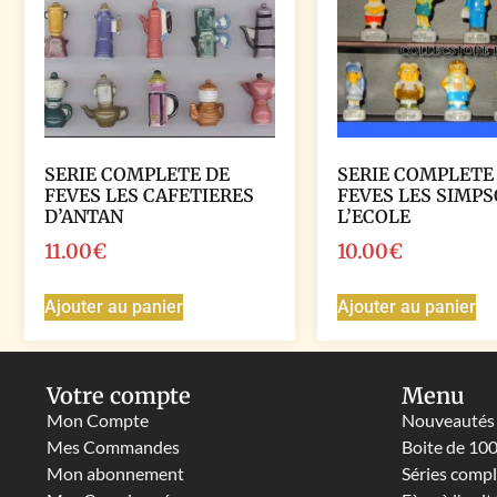
SERIE COMPLETE DE
SERIE COMPLETE
FEVES LES CAFETIERES
FEVES LES SIMPS
D’ANTAN
L’ECOLE
11.00
€
10.00
€
Ajouter au panier
Ajouter au panier
Votre compte
Menu
Mon Compte
Nouveautés
Mes Commandes
Boite de 10
Mon abonnement
Séries comp