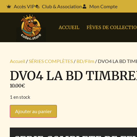
Accès VIP
Club & Association
Mon Compte
ACCUEIL
FÈVES DE COLLECTI
Accueil
/
SÉRIES COMPLÈTES
/
BD/Film
/ DVO4 LA BD TIM
DVO4 LA BD TIMBRE
10.00
€
1 en stock
Ajouter au panier