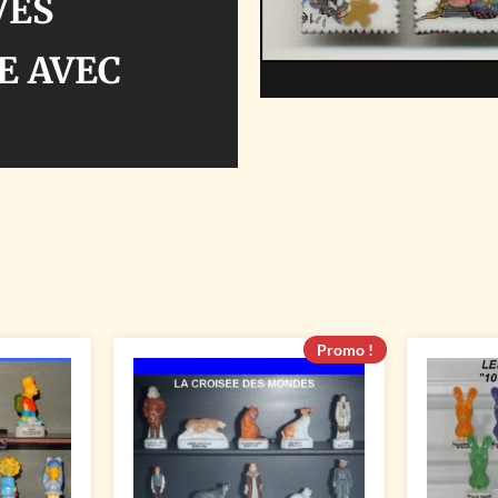
VES
E AVEC
Promo !