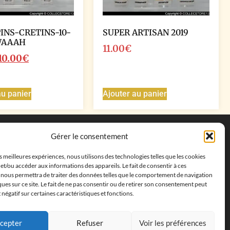
PINS-CRETINS-10-
SUPER ARTISAN 2019
WAAAH
11.00
€
10.00
€
au panier
Ajouter au panier
Coordonnées
Gérer le consentement
Adresse postale :
27 allée de la colline des
es meilleures expériences, nous utilisons des technologies telles que les cookies
cléments, 13500 Martigues, France
et/ou accéder aux informations des appareils. Le fait de consentir à ces
Téléphone : ‭
+33652313256‬
 nous permettra de traiter des données telles que le comportement de navigation
Email :
feves.collecstore@gmail.com
ques sur ce site. Le fait de ne pas consentir ou de retirer son consentement peut
t négatif sur certaines caractéristiques et fonctions.
cepter
Refuser
Voir les préférences