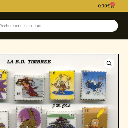
0
0.00
€