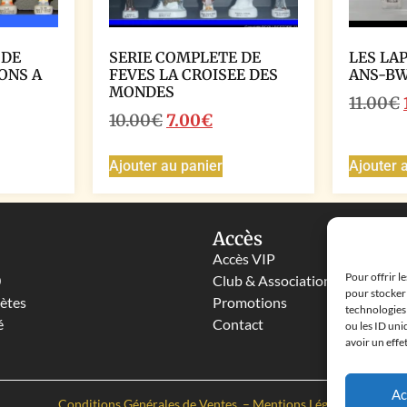
 DE
SERIE COMPLETE DE
LES LA
ONS A
FEVES LA CROISEE DES
ANS-B
MONDES
11.00
€
10.00
€
7.00
€
Ajouter au panier
Ajouter 
Accès
Accès VIP
Pour offrir l
0
Club & Associations
pour stocker 
lètes
Promotions
technologies
é
Contact
ou les ID uni
avoir un effe
Ac
Conditions Générales de Ventes
–
Mentions Légales