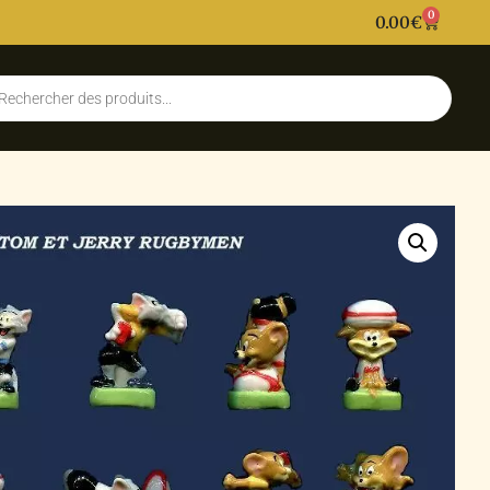
0
0.00
€