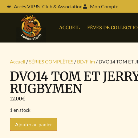
Accès VIP
Club & Association
Mon Compte
ACCUEIL
FÈVES DE COLLECTI
Accueil
/
SÉRIES COMPLÈTES
/
BD/Film
/ DVO14 TOM ET 
DVO14 TOM ET JERR
RUGBYMEN
12.00
€
1 en stock
Ajouter au panier