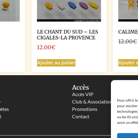
LE CHANT DU SUD – LES
CALIME
CIGALES-LA PROVENCE
12.00
€
12.00
€
Ajouter au panier
Ajouter 
Accès
Accès VIP
Pour offrir l
0
Club & Associations
pour stocker 
lètes
Promotions
technologies
é
Contact
ou les ID uni
avoir un effe