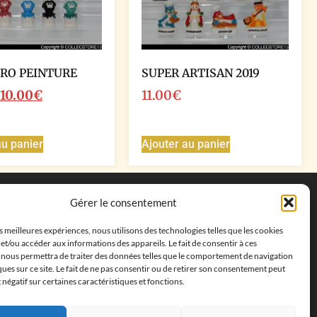
RO PEINTURE
SUPER ARTISAN 2019
10.00
€
11.00
€
au panier
Ajouter au panier
Coordonnées
Gérer le consentement
Adresse postale :
27 allée de la colline des
es meilleures expériences, nous utilisons des technologies telles que les cookies
cléments, 13500 Martigues, France
et/ou accéder aux informations des appareils. Le fait de consentir à ces
Téléphone : ‭
+33652313256‬
 nous permettra de traiter des données telles que le comportement de navigation
Email :
feves.collecstore@gmail.com
ques sur ce site. Le fait de ne pas consentir ou de retirer son consentement peut
t négatif sur certaines caractéristiques et fonctions.