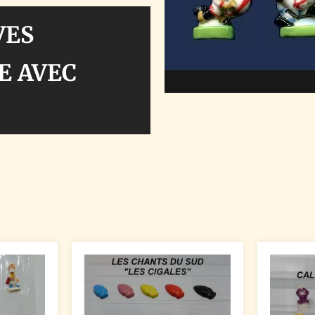
VES
E AVEC