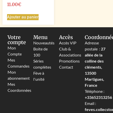
11.00
€
Ajouter au panier
Votre
Menu
Accès
Coordonné
compte
Nouveautés
Accès VIP
Adresse
Mon
Boite de
Club &
postale :
27
Compte
100
Associations
allée de la
Mes
Séries
Promotions
colline des
Commandes
complètes
Contact
cléments,
Mon
Fève à
13500
abonnement
l'unité
Martigues,
Mes
France
Coordonnées
Téléphone :
+33652313256‬
Email :
feves.collecst