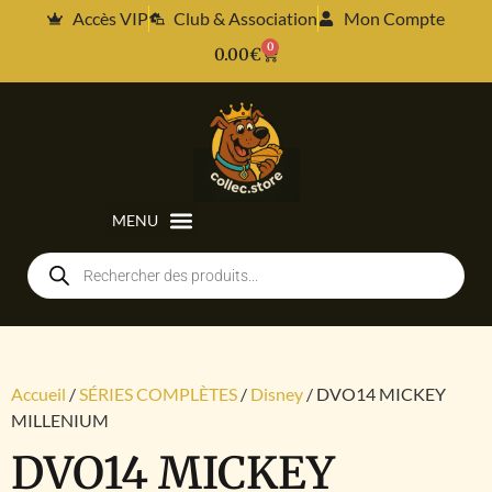
Accès VIP
Club & Association
Mon Compte
0
0.00
€
Accueil
/
SÉRIES COMPLÈTES
/
Disney
/ DVO14 MICKEY
MILLENIUM
DVO14 MICKEY