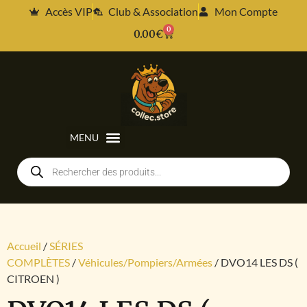
Accès VIP
Club & Association
Mon Compte
0
0.00
€
Accueil
/
SÉRIES
COMPLÈTES
/
Véhicules/Pompiers/Armées
/ DVO14 LES DS (
CITROEN )