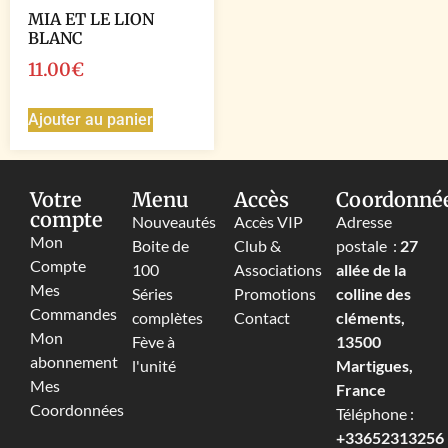
MIA ET LE LION
BLANC
11.00
€
Ajouter au panier
Votre
Menu
Accès
Coordonné
compte
Nouveautés
Accès VIP
Adresse
Mon
Boite de
Club &
postale :
27
Compte
100
Associations
allée de la
Mes
Séries
Promotions
colline des
Commandes
complètes
Contact
cléments,
Mon
Fève à
13500
abonnement
l'unité
Martigues,
Mes
France
Coordonnées
Téléphone :
+33652313256‬