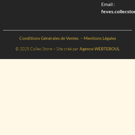
Email :
feves.collecst
Conditions Générales de Ventes
–
Mentions Légales
© 2025 Collec Store – Site créé par
Agence WEBTEBOUL