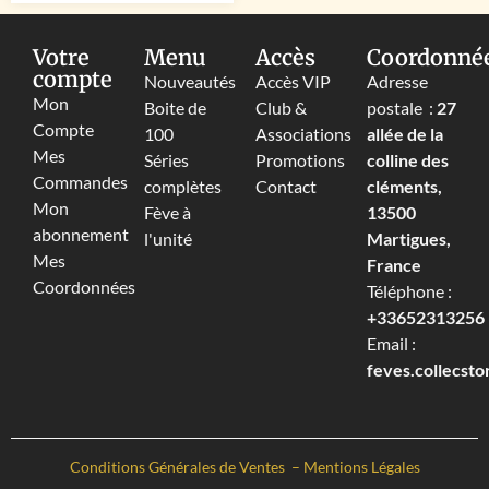
Votre
Menu
Accès
Coordonné
compte
Nouveautés
Accès VIP
Adresse
Mon
Boite de
Club &
postale :
27
Compte
100
Associations
allée de la
Mes
Séries
Promotions
colline des
Commandes
complètes
Contact
cléments,
Mon
Fève à
13500
abonnement
l'unité
Martigues,
Mes
France
Coordonnées
Téléphone :
+33652313256‬
Email :
feves.collecst
Conditions Générales de Ventes
–
Mentions Légales