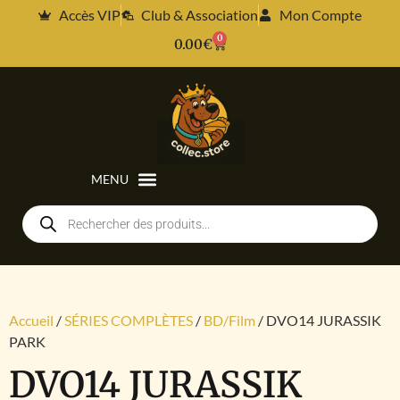
Accès VIP
Club & Association
Mon Compte
0
0.00
€
Accueil
/
SÉRIES COMPLÈTES
/
BD/Film
/ DVO14 JURASSIK
PARK
DVO14 JURASSIK