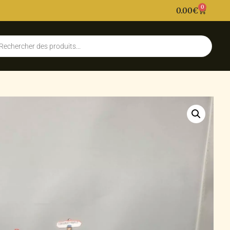
0
0.00
€