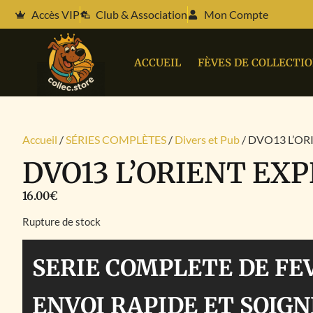
Accès VIP
Club & Association
Mon Compte
ACCUEIL
FÈVES DE COLLECTI
Accueil
/
SÉRIES COMPLÈTES
/
Divers et Pub
/ DVO13 L’OR
DVO13 L’ORIENT EX
16.00
€
Rupture de stock
SERIE COMPLETE DE FE
ENVOI RAPIDE ET SOIGN