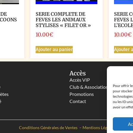
 DE
SERIE COMPLETE DE
SERIE 
ICOONS
FEVES LES ANIMAUX
FEVES 
STYLISES « FILET OR »
L’ECOL
10.00
€
10.00
€
Ajouter au panier
Ajouter 
Accès
Accès VIP
Pour offrir l
0
Club & Associations
pour stocker 
lètes
Promotions
technologies
é
Contact
ou les ID uni
avoir un effe
Ac
Conditions Générales de Ventes
–
Mentions Légales