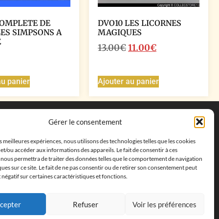
COMPLETE DE
DVO10 LES LICORNES
LES SIMPSONS A
MAGIQUES
E
13.00
€
11.00
€
au panier
Ajouter au panier
Coordonnées
Gérer le consentement
Adresse postale :
27 allée de la colline des
es meilleures expériences, nous utilisons des technologies telles que les cookies
cléments, 13500 Martigues, France
et/ou accéder aux informations des appareils. Le fait de consentir à ces
Téléphone : ‭
+33652313256‬
 nous permettra de traiter des données telles que le comportement de navigation
Email :
feves.collecstore@gmail.com
ques sur ce site. Le fait de ne pas consentir ou de retirer son consentement peut
t négatif sur certaines caractéristiques et fonctions.
cepter
Refuser
Voir les préférences