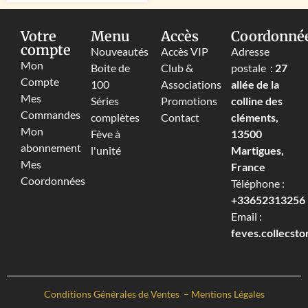
Votre
Menu
Accès
Coordonné
compte
Nouveautés
Accès VIP
Adresse
Mon
Boite de
Club &
postale :
27
Compte
100
Associations
allée de la
Mes
Séries
Promotions
colline des
Commandes
complètes
Contact
cléments,
Mon
Fève à
13500
abonnement
l'unité
Martigues,
Mes
France
Coordonnées
Téléphone :
+33652313256‬
Email :
feves.collecst
Conditions Générales de Ventes
–
Mentions Légales