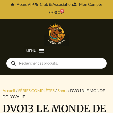
Accès VIP
Club & Association
Mon Compte
0
0.00
€
Accueil
/
SÉRIES COMPLÈTES
/
Sport
/ DVO13 LE MONDE
DE L’OVALIE
DVO13 LE MONDE DE