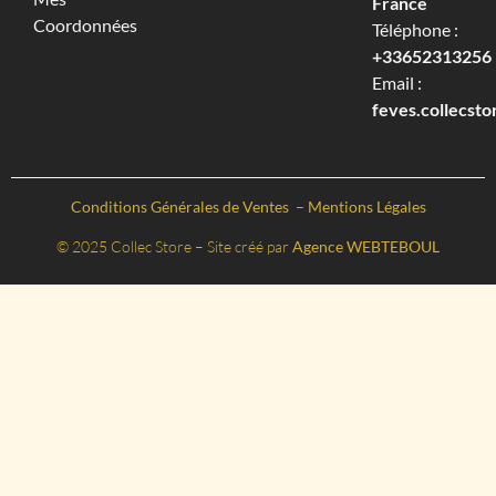
France
Coordonnées
Téléphone :
+33652313256‬
Email :
feves.collecst
Conditions Générales de Ventes
–
Mentions Légales
© 2025 Collec Store – Site créé par
Agence WEBTEBOUL