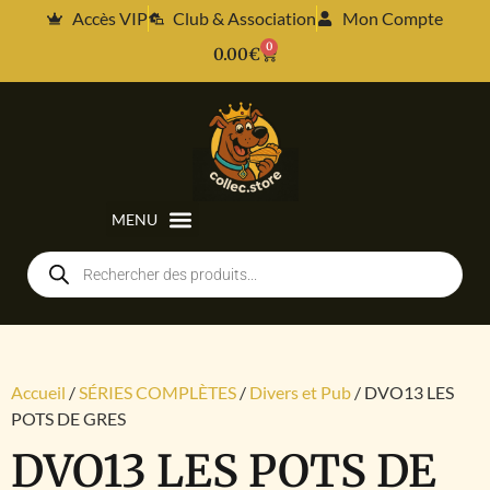
Accès VIP
Club & Association
Mon Compte
0
0.00
€
Accueil
/
SÉRIES COMPLÈTES
/
Divers et Pub
/ DVO13 LES
POTS DE GRES
DVO13 LES POTS DE