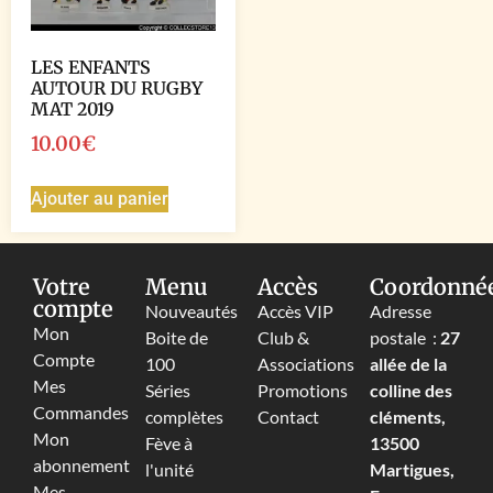
LES ENFANTS
AUTOUR DU RUGBY
MAT 2019
10.00
€
Ajouter au panier
Votre
Menu
Accès
Coordonné
compte
Nouveautés
Accès VIP
Adresse
Mon
Boite de
Club &
postale :
27
Compte
100
Associations
allée de la
Mes
Séries
Promotions
colline des
Commandes
complètes
Contact
cléments,
Mon
Fève à
13500
abonnement
l'unité
Martigues,
Mes