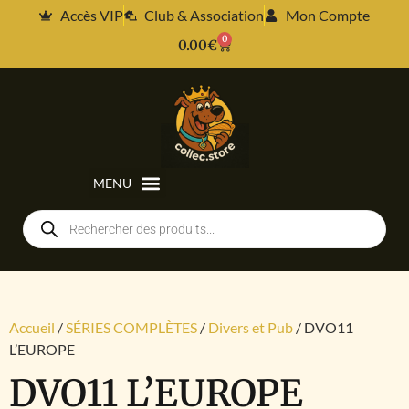
Accès VIP
Club & Association
Mon Compte
0
0.00
€
Accueil
/
SÉRIES COMPLÈTES
/
Divers et Pub
/ DVO11
L’EUROPE
DVO11 L’EUROPE