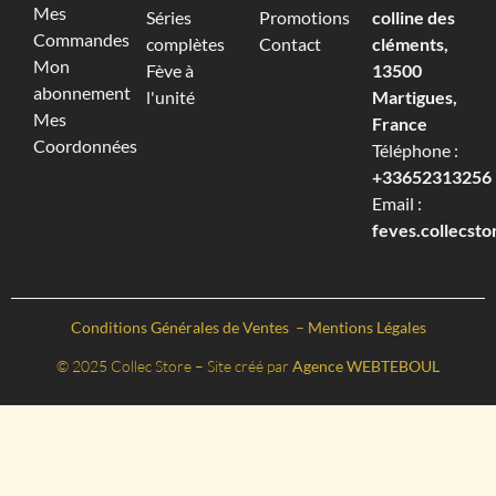
Mes
Séries
Promotions
colline des
Commandes
complètes
Contact
cléments,
Mon
Fève à
13500
abonnement
l'unité
Martigues,
Mes
France
Coordonnées
Téléphone :
+33652313256‬
Email :
feves.collecst
Conditions Générales de Ventes
–
Mentions Légales
© 2025 Collec Store – Site créé par
Agence WEBTEBOUL