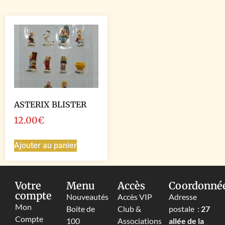
ASTERIX BLISTER
12.00
€
Ajouter au panier
Votre
Menu
Accès
Coordonné
compte
Nouveautés
Accès VIP
Adresse
Mon
Boite de
Club &
postale :
27
Compte
100
Associations
allée de la