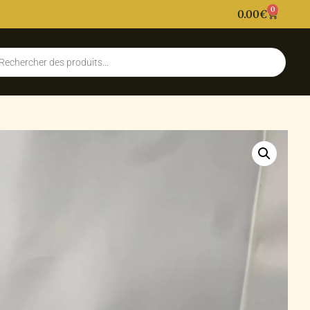
0
0.00
€