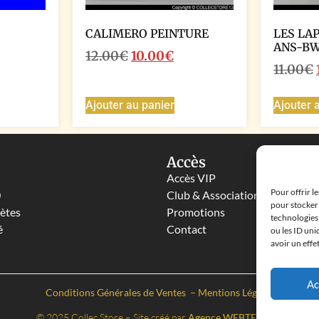
CALIMERO PEINTURE
LES LA
ANS-B
12.00
€
10.00
€
11.00
€
Ajouter au panier
Ajouter 
Accès
Accès VIP
Pour offrir l
0
Club & Associations
pour stocker 
lètes
Promotions
technologies
é
Contact
ou les ID uni
avoir un effe
Ac
Conditions Générales de Ventes
–
Mentions Légales
© 2025 Collec Store – Site créé par
Agence WEBTEBOUL