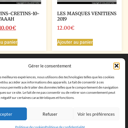
PINS-CRETINS-10-
LES MASQUES VENITIENS
WAAAH
2019
10.00
€
12.00
€
au panier
Ajouter au panier
Coordonnées
Gérer le consentement
Adresse postale :
27 allée de la colline des
es meilleures expériences, nous utilisons des technologies telles que les cookies
cléments, 13500 Martigues, France
et/ou accéder aux informations des appareils. Le fait de consentir à ces
Téléphone : ‭
+33652313256‬
 nous permettra de traiter des données telles que le comportement de navigation
Email :
feves.collecstore@gmail.com
ques sur ce site. Le fait de ne pas consentir ou de retirer son consentement peut
t négatif sur certaines caractéristiques et fonctions.
cepter
Refuser
Voir les préférences
Politique de cookies
Politique de confidentialité