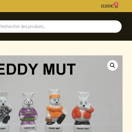
0
0.00
€