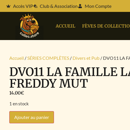
Accès VIP
Club & Association
Mon Compte
ACCUEIL
FÈVES DE COLLECTI
Accueil
/
SÉRIES COMPLÈTES
/
Divers et Pub
/ DVO11 LA 
DVO11 LA FAMILLE L
FREDDY MUT
14.00
€
1 en stock
Ajouter au panier