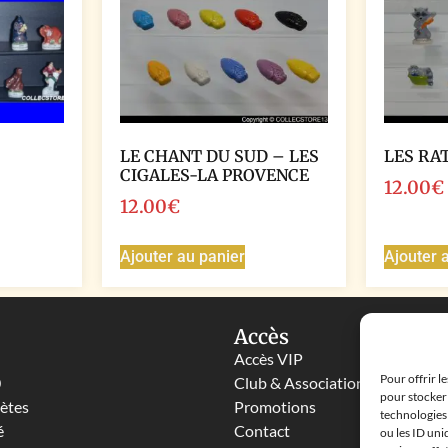
LE CHANT DU SUD – LES
LES RA
CIGALES-LA PROVENCE
12.00
€
12.00
€
Ajouter au panier
Ajouter 
Accès
Accès VIP
Pour offrir l
0
Club & Associations
pour stocker 
lètes
Promotions
technologies
é
Contact
ou les ID uni