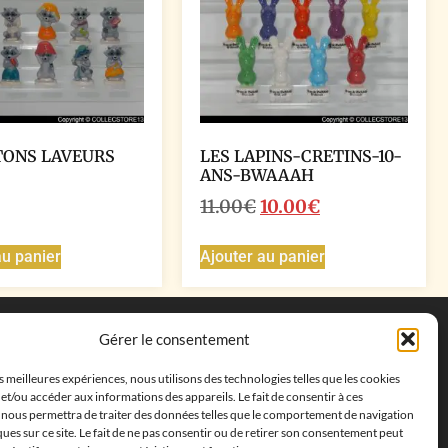
TONS LAVEURS
LES LAPINS-CRETINS-10-
ANS-BWAAAH
11.00
€
10.00
€
au panier
Ajouter au panier
Coordonnées
Gérer le consentement
Adresse postale :
27 allée de la colline des
es meilleures expériences, nous utilisons des technologies telles que les cookies
cléments, 13500 Martigues, France
et/ou accéder aux informations des appareils. Le fait de consentir à ces
Téléphone : ‭
+33652313256‬
 nous permettra de traiter des données telles que le comportement de navigation
Email :
feves.collecstore@gmail.com
ques sur ce site. Le fait de ne pas consentir ou de retirer son consentement peut