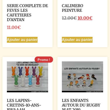
SERIE COMPLETE DE
CALIMERO
FEVES LES
PEINTURE
CAFETIERES
12.00
€
10.00
€
D’ANTAN
11.00
€
Ajouter au panier
Ajouter au panier
Promo !
LES LAPINS-
LES ENFANTS
CRETINS-10-ANS-
AUTOUR DU RUGBY
BWAAAH
MAT 2019