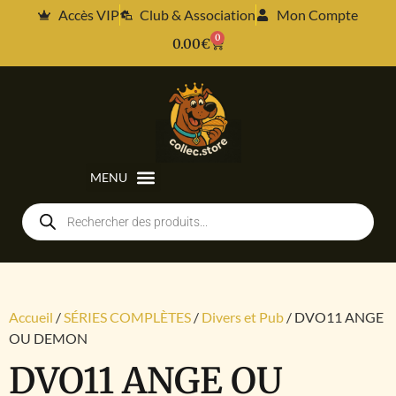
Accès VIP
Club & Association
Mon Compte
0
0.00
€
Accueil
/
SÉRIES COMPLÈTES
/
Divers et Pub
/ DVO11 ANGE
OU DEMON
DVO11 ANGE OU