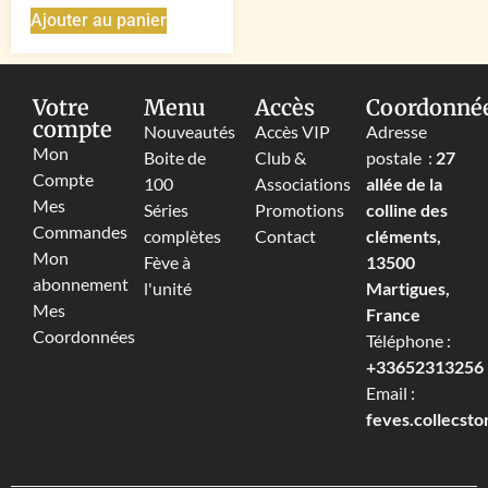
Ajouter au panier
Votre
Menu
Accès
Coordonné
compte
Nouveautés
Accès VIP
Adresse
Mon
Boite de
Club &
postale :
27
Compte
100
Associations
allée de la
Mes
Séries
Promotions
colline des
Commandes
complètes
Contact
cléments,
Mon
Fève à
13500
abonnement
l'unité
Martigues,
Mes
France
Coordonnées
Téléphone :
+33652313256‬
Email :
feves.collecst