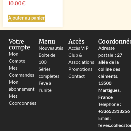
10.00
€
Ajouter au panier
Votre
Menu
Accès
Coordonné
compte
Nouveautés
Accès VIP
Adresse
Mon
Boite de
Club &
postale :
27
Compte
100
Associations
allée de la
Mes
Séries
Promotions
colline des
Commandes
complètes
Contact
cléments,
Mon
Fève à
13500
abonnement
l'unité
Martigues,
Mes
France
Coordonnées
Téléphone :
+33652313256‬
Email :
feves.collecst