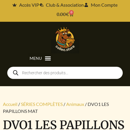
Accès VIP
Club & Association
Mon Compte
0
0.00
€
Accueil
/
SÉRIES COMPLÈTES
/
Animaux
/ DVO1 LES
PAPILLONS MAT
DVO1 LES PAPILLONS