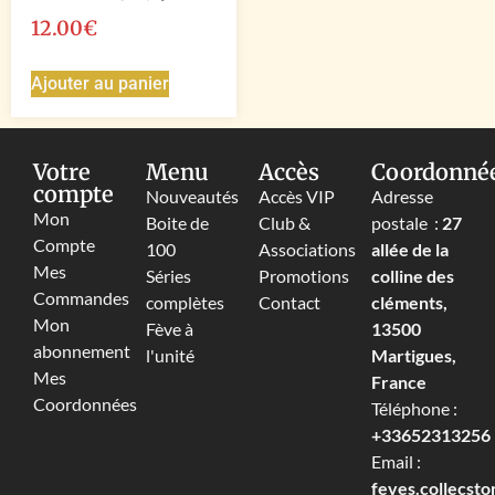
12.00
€
Ajouter au panier
Votre
Menu
Accès
Coordonné
compte
Nouveautés
Accès VIP
Adresse
Mon
Boite de
Club &
postale :
27
Compte
100
Associations
allée de la
Mes
Séries
Promotions
colline des
Commandes
complètes
Contact
cléments,
Mon
Fève à
13500
abonnement
l'unité
Martigues,
Mes
France
Coordonnées
Téléphone :
+33652313256‬
Email :
feves.collecst