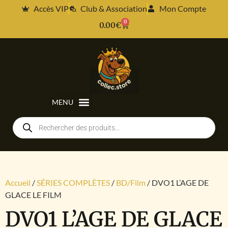
Accès VIP
Club & Association
Mon Compte
0
0.00
€
Accueil
/
SÉRIES COMPLÈTES
/
BD/Film
/ DVO1 L’AGE DE
GLACE LE FILM
DVO1 L’AGE DE GLACE