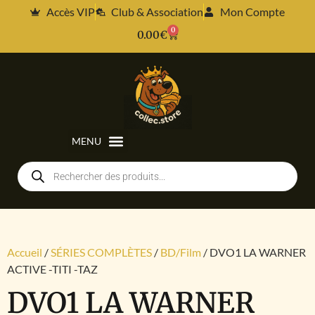
Accès VIP
Club & Association
Mon Compte
0
0.00
€
Accueil
/
SÉRIES COMPLÈTES
/
BD/Film
/ DVO1 LA WARNER
ACTIVE -TITI -TAZ
DVO1 LA WARNER