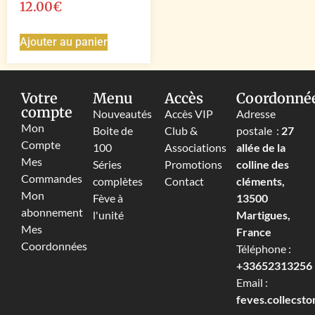
12.00
€
Ajouter au panier
Votre
Menu
Accès
Coordonné
compte
Nouveautés
Accès VIP
Adresse
Mon
Boite de
Club &
postale :
27
Compte
100
Associations
allée de la
Mes
Séries
Promotions
colline des
Commandes
complètes
Contact
cléments,
Mon
Fève à
13500
abonnement
l'unité
Martigues,
Mes
France
Coordonnées
Téléphone :
+33652313256‬
Email :
feves.collecst