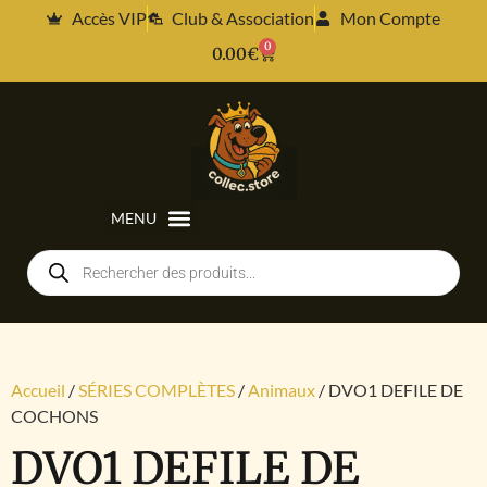
Accès VIP
Club & Association
Mon Compte
0
0.00
€
Accueil
/
SÉRIES COMPLÈTES
/
Animaux
/ DVO1 DEFILE DE
COCHONS
DVO1 DEFILE DE