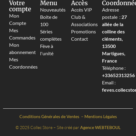
Votre
Menu
Accès
Coordonné
compte
Nouveautés
Accès VIP
Adresse
Mon
Boite de
Club &
postale :
27
Compte
100
Associations
allée de la
Mes
Séries
Promotions
colline des
Commandes
complètes
Contact
cléments,
Mon
Fève à
13500
abonnement
l'unité
Martigues,
Mes
France
Coordonnées
Téléphone :
+33652313256‬
Email :
feves.collecst
Conditions Générales de Ventes
–
Mentions Légales
© 2025 Collec Store – Site créé par
Agence WEBTEBOUL