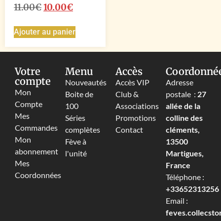
11.00
€
10.00
€
Ajouter au panier
Votre
Menu
Accès
Coordonné
compte
Nouveautés
Accès VIP
Adresse
Mon
Boite de
Club &
postale :
27
Compte
100
Associations
allée de la
Mes
Séries
Promotions
colline des
Commandes
complètes
Contact
cléments,
Mon
Fève à
13500
abonnement
l'unité
Martigues,
Mes
France
Coordonnées
Téléphone :
+33652313256‬
Email :
feves.collecst