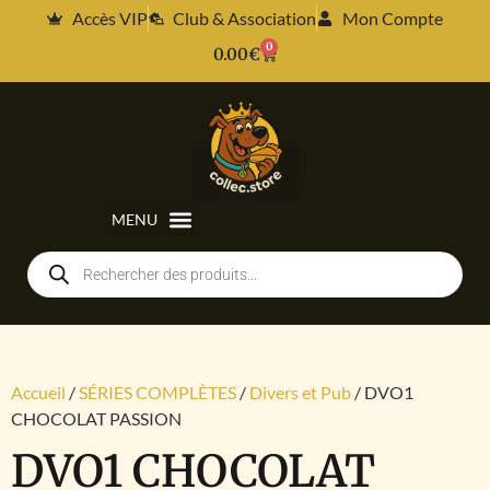
Accès VIP
Club & Association
Mon Compte
0
0.00
€
Accueil
/
SÉRIES COMPLÈTES
/
Divers et Pub
/ DVO1
CHOCOLAT PASSION
DVO1 CHOCOLAT