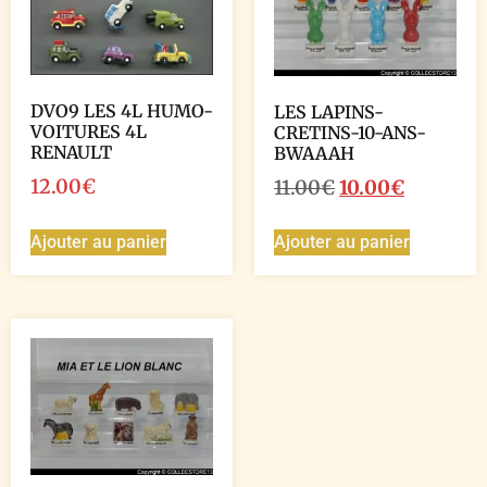
DVO9 LES 4L HUMO-
LES LAPINS-
VOITURES 4L
CRETINS-10-ANS-
RENAULT
BWAAAH
12.00
€
11.00
€
10.00
€
Ajouter au panier
Ajouter au panier