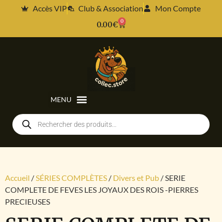
Accès VIP
Club & Association
Mon Compte
0
0.00
€
Accueil
/
SÉRIES COMPLÈTES
/
Divers et Pub
/ SERIE
COMPLETE DE FEVES LES JOYAUX DES ROIS -PIERRES
PRECIEUSES