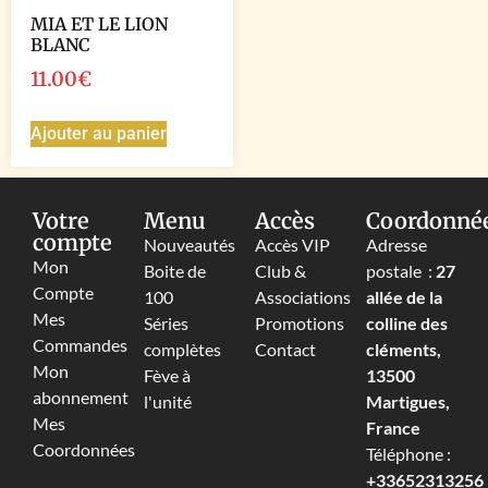
MIA ET LE LION
BLANC
11.00
€
Ajouter au panier
Votre
Menu
Accès
Coordonné
compte
Nouveautés
Accès VIP
Adresse
Mon
Boite de
Club &
postale :
27
Compte
100
Associations
allée de la
Mes
Séries
Promotions
colline des
Commandes
complètes
Contact
cléments,
Mon
Fève à
13500
abonnement
l'unité
Martigues,
Mes
France
Coordonnées
Téléphone :
+33652313256‬