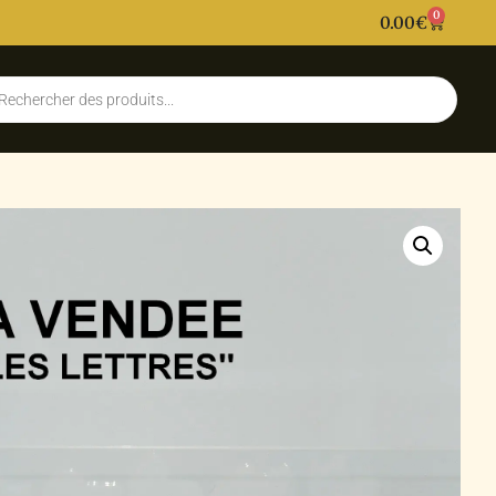
0
0.00
€