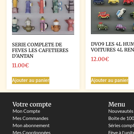
DVO9 LES 4L HU
SERIE COMPLETE DE
VOITURES 4L RE
FEVES LES CAFETIERES
D’ANTAN
12.00
€
11.00
€
Ajouter au panier
Ajouter au panier
Votre compte
Menu
Mon Compte
Nouveautés
Mes Commandes
Boite de 10
Mon abonnement
Séries comp
Mes Coordonnées
Fève à l'unit