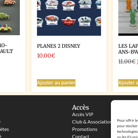
MO-
PLANES 2 DISNEY
LES LA
NAULT
ANS-B
10.00
€
11.00
€
Ajouter au panier
Ajouter 
Accès
Accès VIP
Pour offrir l
0
Club & Associations
pour stocker 
lètes
Promotions
technologies
é
Contact
ou les ID uni