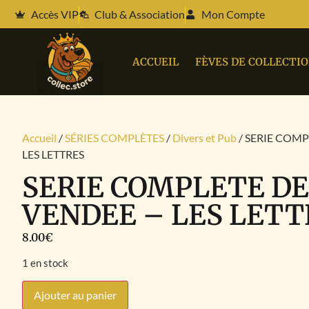
Accès VIP
Club & Association
Mon Compte
ACCUEIL
FÈVES DE COLLECTI
Accueil
/
SÉRIES COMPLÈTES
/
Divers et Pub
/ SERIE COMP
LES LETTRES
SERIE COMPLETE DE
VENDEE – LES LETT
8.00
€
1 en stock
Ajouter au panier