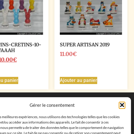
PINS-CRETINS-10-
SUPER ARTISAN 2019
WAAAH
11.00
€
10.00
€
au panier
Ajouter au panier
Coordonnées
Gérer le consentement
Adresse postale :
27 allée de la colline des
es meilleures expériences, nous utilisons des technologies telles que les cookies
cléments, 13500 Martigues, France
et/ou accéder aux informations des appareils. Le fait de consentir à ces
Téléphone : ‭
+33652313256‬
 nous permettra de traiter des données telles que le comportement de navigation
Email :
feves.collecstore@gmail.com
ques sur ce site. Le fait de ne pas consentir ou de retirer son consentement peut