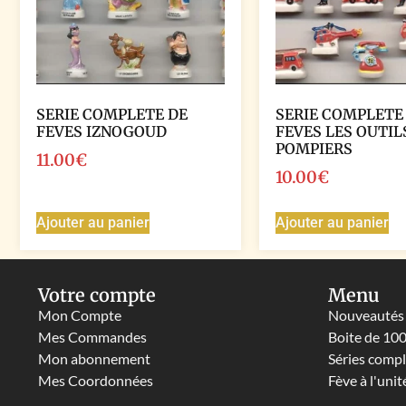
SERIE COMPLETE DE
SERIE COMPLETE
FEVES IZNOGOUD
FEVES LES OUTIL
POMPIERS
11.00
€
10.00
€
Ajouter au panier
Ajouter au panier
Votre compte
Menu
Mon Compte
Nouveautés
Mes Commandes
Boite de 10
Mon abonnement
Séries comp
Mes Coordonnées
Fève à l'unit