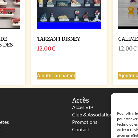
 DE
TARZAN 1 DISNEY
CALIME
S DES
12.00
€
12.00
€
Ajouter au panier
Ajouter 
Accès
Accès VIP
Pour offrir l
0
Club & Associations
pour stocker 
lètes
Promotions
technologies
é
Contact
ou les ID uni
avoir un effe