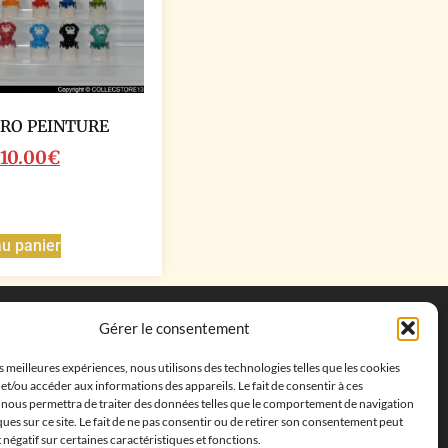
RO PEINTURE
10.00
€
au panier
Coordonnées
Gérer le consentement
Adresse postale :
27 allée de la colline des
es meilleures expériences, nous utilisons des technologies telles que les cookies
cléments, 13500 Martigues, France
et/ou accéder aux informations des appareils. Le fait de consentir à ces
Téléphone : ‭
+33652313256‬
 nous permettra de traiter des données telles que le comportement de navigation
Email :
feves.collecstore@gmail.com
ques sur ce site. Le fait de ne pas consentir ou de retirer son consentement peut
t négatif sur certaines caractéristiques et fonctions.