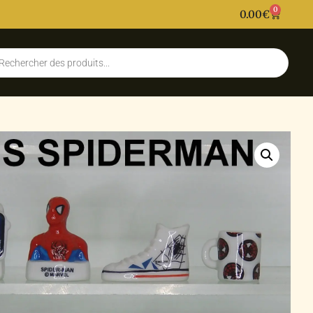
0
0.00
€