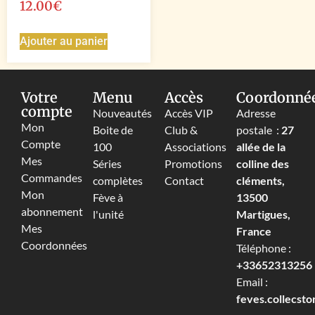
12.00
€
Ajouter au panier
Votre
Menu
Accès
Coordonné
compte
Nouveautés
Accès VIP
Adresse
Mon
Boite de
Club &
postale :
27
Compte
100
Associations
allée de la
Mes
Séries
Promotions
colline des
Commandes
complètes
Contact
cléments,
Mon
Fève à
13500
abonnement
l'unité
Martigues,
Mes
France
Coordonnées
Téléphone :
+33652313256‬
Email :
feves.collecst