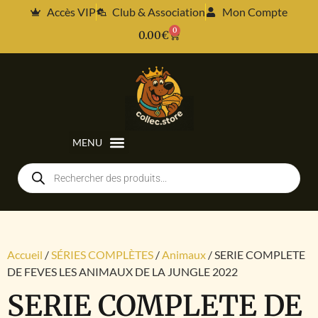
Accès VIP
Club & Association
Mon Compte
0
0.00
€
Accueil
/
SÉRIES COMPLÈTES
/
Animaux
/ SERIE COMPLETE
DE FEVES LES ANIMAUX DE LA JUNGLE 2022
SERIE COMPLETE DE