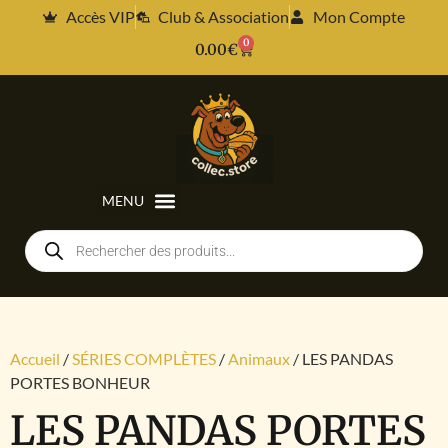
Accès VIP
Club & Association
Mon Compte
0
0.00
€
Accueil
/
SÉRIES COMPLÈTES
/
Animaux
/ LES PANDAS
PORTES BONHEUR
LES PANDAS PORTES