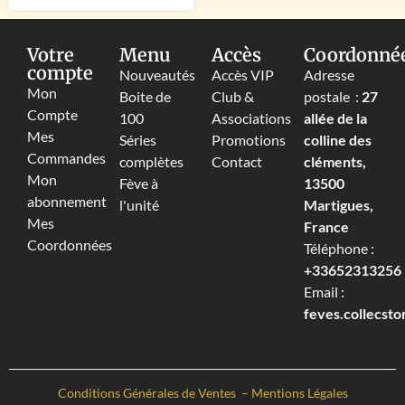
Votre
Menu
Accès
Coordonné
compte
Nouveautés
Accès VIP
Adresse
Mon
Boite de
Club &
postale :
27
Compte
100
Associations
allée de la
Mes
Séries
Promotions
colline des
Commandes
complètes
Contact
cléments,
Mon
Fève à
13500
abonnement
l'unité
Martigues,
Mes
France
Coordonnées
Téléphone :
+33652313256‬
Email :
feves.collecst
Conditions Générales de Ventes
–
Mentions Légales