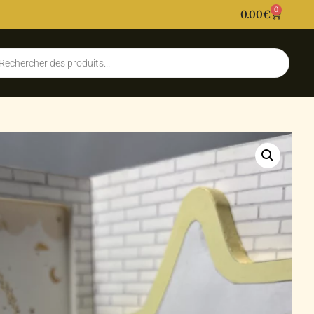
0
0.00
€