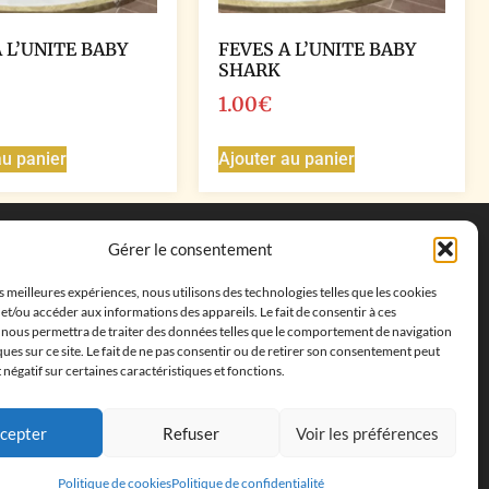
 L’UNITE BABY
FEVES A L’UNITE BABY
SHARK
1.00
€
au panier
Ajouter au panier
Coordonnées
Gérer le consentement
Adresse postale :
27 allée de la colline des
es meilleures expériences, nous utilisons des technologies telles que les cookies
cléments, 13500 Martigues, France
et/ou accéder aux informations des appareils. Le fait de consentir à ces
Téléphone : ‭
+33652313256‬
 nous permettra de traiter des données telles que le comportement de navigation
Email :
feves.collecstore@gmail.com
ques sur ce site. Le fait de ne pas consentir ou de retirer son consentement peut
t négatif sur certaines caractéristiques et fonctions.
cepter
Refuser
Voir les préférences
Politique de cookies
Politique de confidentialité