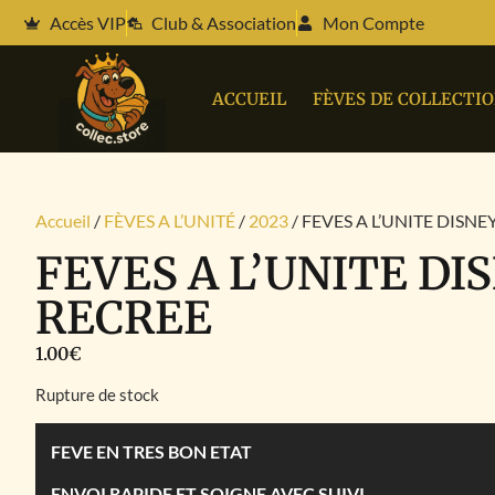
Accès VIP
Club & Association
Mon Compte
ACCUEIL
FÈVES DE COLLECTI
Accueil
/
FÈVES A L’UNITÉ
/
2023
/ FEVES A L’UNITE DISNE
FEVES A L’UNITE DI
RECREE
1.00
€
Rupture de stock
FEVE EN TRES BON ETAT
ENVOI RAPIDE ET SOIGNE AVEC SUIVI