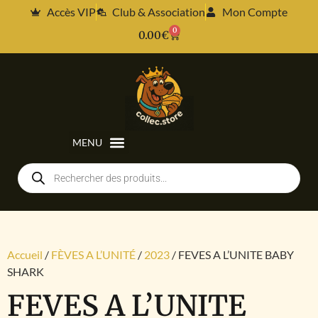
Accès VIP
Club & Association
Mon Compte
0
0.00
€
Accueil
/
FÈVES A L’UNITÉ
/
2023
/ FEVES A L’UNITE BABY
SHARK
FEVES A L’UNITE