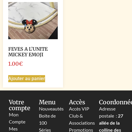
FEVES A L’UNITE
MICKEY EMOJI
1.00
€
Ajouter au panier
Votre
Menu
Accès
Coordonné
compte
Nouveautés
Accès VIP
Adresse
Mon
Boite de
Club &
postale :
27
Compte
100
Associations
allée de la
Mes
Séries
Promotions
colline des