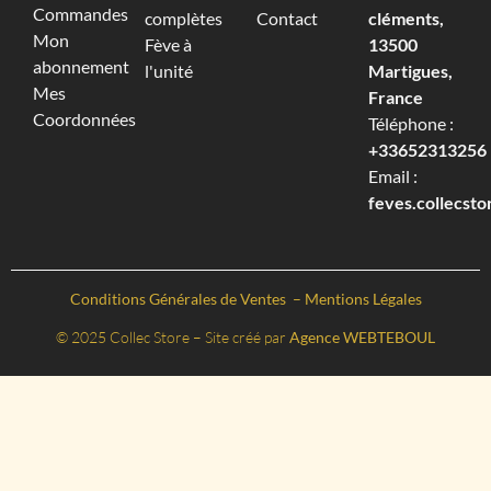
Commandes
complètes
Contact
cléments,
Mon
Fève à
13500
abonnement
l'unité
Martigues,
Mes
France
Coordonnées
Téléphone :
+33652313256‬
Email :
feves.collecst
Conditions Générales de Ventes
–
Mentions Légales
© 2025 Collec Store – Site créé par
Agence WEBTEBOUL