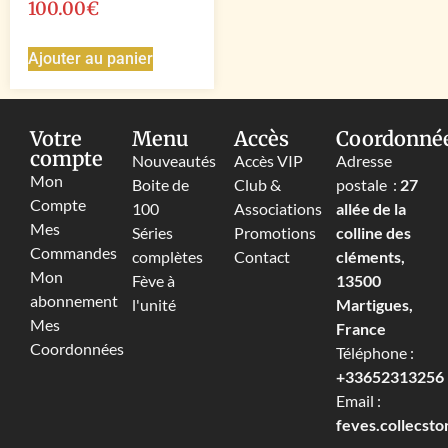
100.00
€
Ajouter au panier
Votre
Menu
Accès
Coordonné
compte
Nouveautés
Accès VIP
Adresse
Mon
Boite de
Club &
postale :
27
Compte
100
Associations
allée de la
Mes
Séries
Promotions
colline des
Commandes
complètes
Contact
cléments,
Mon
Fève à
13500
abonnement
l'unité
Martigues,
Mes
France
Coordonnées
Téléphone :
+33652313256‬
Email :
feves.collecst