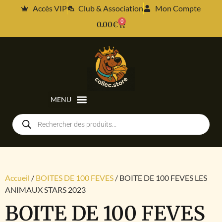
Accès VIP
Club & Association
Mon Compte
0
0.00
€
Accueil
/
BOITES DE 100 FEVES
/ BOITE DE 100 FEVES LES
ANIMAUX STARS 2023
BOITE DE 100 FEVES