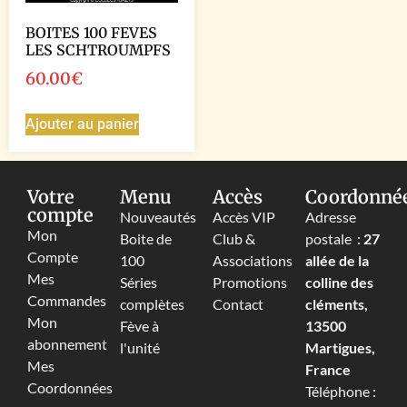
BOITES 100 FEVES
LES SCHTROUMPFS
60.00
€
Ajouter au panier
Votre
Menu
Accès
Coordonné
compte
Nouveautés
Accès VIP
Adresse
Mon
Boite de
Club &
postale :
27
Compte
100
Associations
allée de la
Mes
Séries
Promotions
colline des
Commandes
complètes
Contact
cléments,
Mon
Fève à
13500
abonnement
l'unité
Martigues,
Mes
France
Coordonnées
Téléphone :