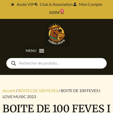
Accès VIP
Club & Association
Mon Compte
0
0.00
€
Accueil
/
BOITES DE 100 FEVES
/ BOITE DE 100 FEVES I
LOVE MUSIC 2023
BOITE DE 100 FEVES I