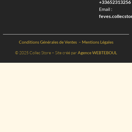
+33652313256‬
Email :
feves.collecst
Conditions Générales de Ventes
–
Mentions Légales
© 2025 Collec Store – Site créé par
Agence WEBTEBOUL