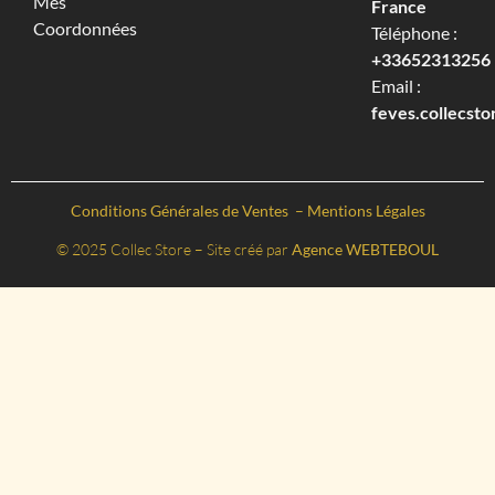
Mes
France
Coordonnées
Téléphone :
+33652313256‬
Email :
feves.collecst
Conditions Générales de Ventes
–
Mentions Légales
© 2025 Collec Store – Site créé par
Agence WEBTEBOUL