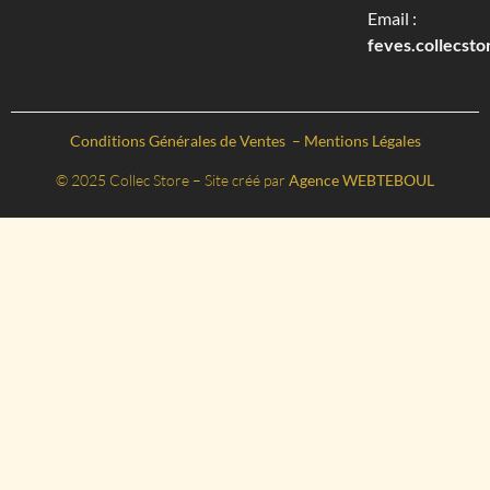
Email :
feves.collecst
Conditions Générales de Ventes
–
Mentions Légales
© 2025 Collec Store – Site créé par
Agence WEBTEBOUL