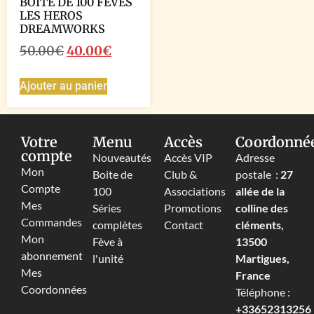
BOITE DE 100 FEVES
LES HEROS
DREAMWORKS
50.00
€
40.00
€
Ajouter au panier
Votre
Menu
Accès
Coordonné
compte
Nouveautés
Accès VIP
Adresse
Mon
Boite de
Club &
postale :
27
Compte
100
Associations
allée de la
Mes
Séries
Promotions
colline des
Commandes
complètes
Contact
cléments,
Mon
Fève à
13500
abonnement
l'unité
Martigues,
Mes
France
Coordonnées
Téléphone :
+33652313256‬